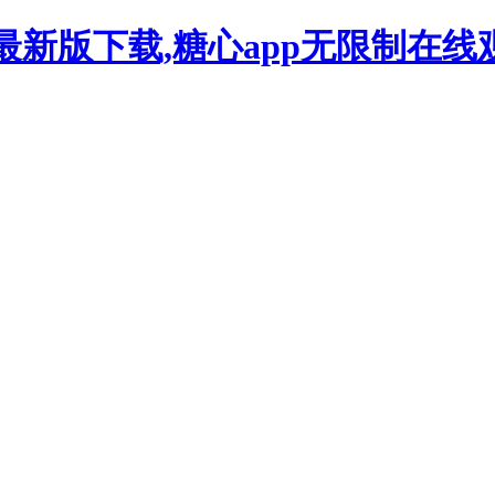
pp最新版下载,糖心app无限制在线