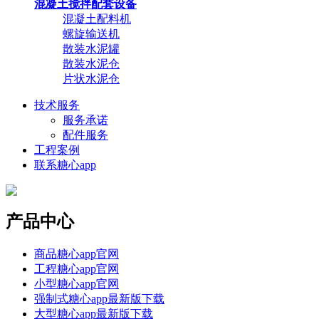
混凝土搅拌配套设备
混凝土配料机
螺旋输送机
散装水泥罐
散装水泥仓
片状水泥仓
技术服务
服务承诺
配件服务
工程案例
联系糖心app
产品中心
商品糖心app官网
工程糖心app官网
小型糖心app官网
强制式糖心app最新版下载
大型糖心app最新版下载