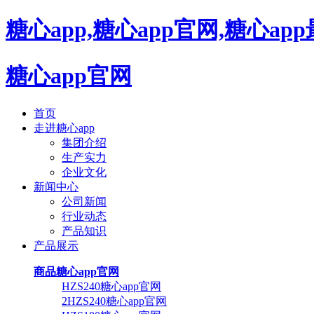
糖心app,糖心app官网,糖心a
糖心app官网
首页
走进糖心app
集团介绍
生产实力
企业文化
新闻中心
公司新闻
行业动态
产品知识
产品展示
商品糖心app官网
HZS240糖心app官网
2HZS240糖心app官网