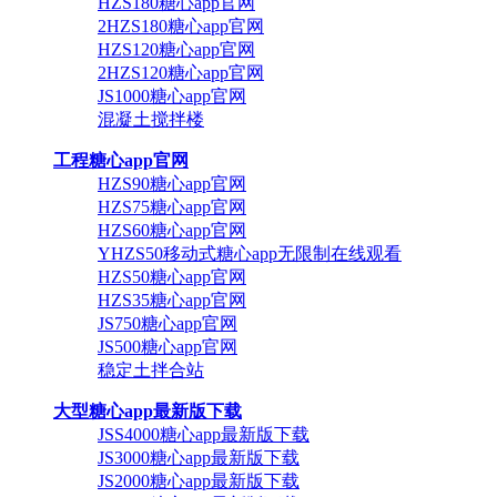
HZS180糖心app官网
2HZS180糖心app官网
HZS120糖心app官网
2HZS120糖心app官网
JS1000糖心app官网
混凝土搅拌楼
工程糖心app官网
HZS90糖心app官网
HZS75糖心app官网
HZS60糖心app官网
YHZS50移动式糖心app无限制在线观看
HZS50糖心app官网
HZS35糖心app官网
JS750糖心app官网
JS500糖心app官网
稳定土拌合站
大型糖心app最新版下载
JSS4000糖心app最新版下载
JS3000糖心app最新版下载
JS2000糖心app最新版下载